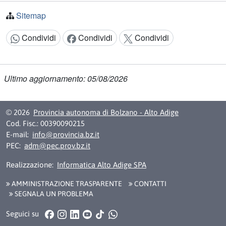
Sitemap
Condividi
Condividi
Condividi
Condividi:
Ultimo aggiornamento: 05/08/2026
© 2026
Provincia autonoma di Bolzano - Alto Adige
Cod. Fisc.: 00390090215
E-mail:
info@provincia.bz.it
PEC:
adm@pec.prov.bz.it
Realizzazione:
Informatica Alto Adige SPA
AMMINISTRAZIONE TRASPARENTE
CONTATTI
SEGNALA UN PROBLEMA
Facebook
Instagram
LinkedIn
YouTube
TikTok
WhatsApp
Seguici su